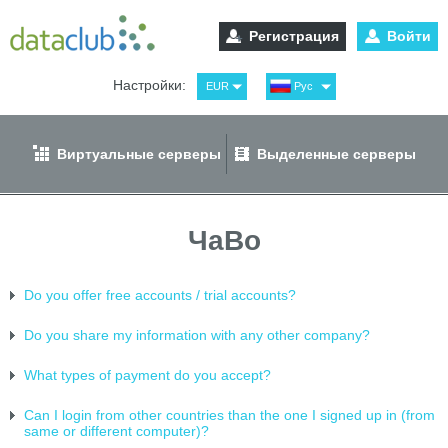
Регистрация
Войти
Настройки:
EUR
Рус
USD
Eng
RUB
Spa
Виртуальные серверы
Выделенные серверы
GBP
Ger
ЧаВо
Do you offer free accounts / trial accounts?
Do you share my information with any other company?
What types of payment do you accept?
Can I login from other countries than the one I signed up in (from
same or different computer)?