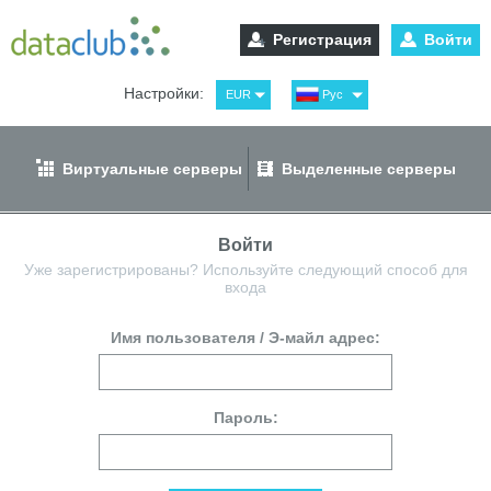
Регистрация
Войти
Настройки:
EUR
Рус
USD
Eng
RUB
Spa
Виртуальные серверы
Выделенные серверы
GBP
Ger
Войти
Уже зарегистрированы? Используйте следующий способ для
входа
Имя пользователя / Э-майл адрес
Пароль