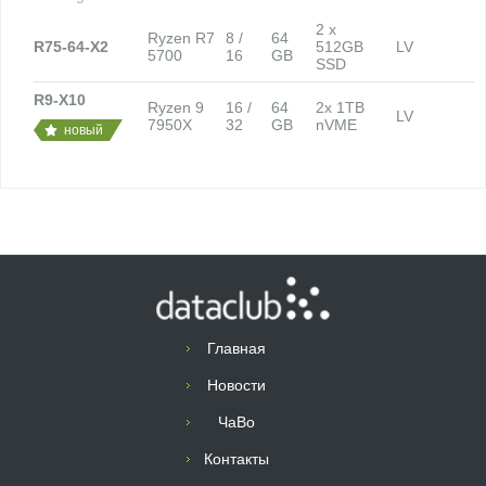
2 x
Ryzen R7
8 /
64
R75-64-X2
512GB
LV
5700
16
GB
SSD
R9-X10
Ryzen 9
16 /
64
2x 1TB
LV
7950X
32
GB
nVME
новый
Главная
Новости
ЧаВо
Контакты