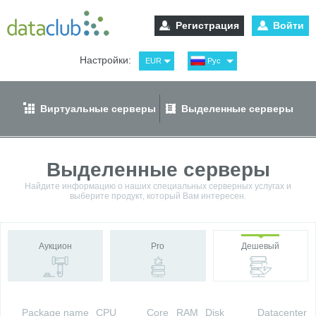
Регистрация
Войти
Настройки:
EUR
Рус
USD
Eng
RUB
Spa
Виртуальные серверы
Выделенные серверы
GBP
Ger
Выделенные серверы
Найдите информацию о наших специальных серверных услугах и
выберите продукт, который Вам интересен.
Аукцион
Pro
Дешевый
Package name
CPU
Core
RAM
Disk
Datacenter