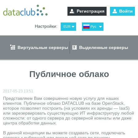
Регистрация
Войти
Настройки:
EUR
Рус
USD
Eng
RUB
Spa
Виртуальные серверы
Выделенные серверы
GBP
Ger
Публичное облако
2017-05-23 13:51
Представляем Вам совершенно новую услугу для наших
клиентов. Публичное облако DATACLUB на базе OpenStack,
которое позволяет построить (на условиях их аренды — IaaS)
или зарезервировать существующую ИТ инфраструктуру любой
сложности: от одного сервера до серверной комнаты или даже
центра обработки данных.
В данной концепции вы можете создавать сети, подключать
сервера к публичной или локальной сети по вашему