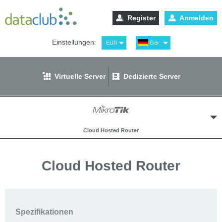
Register
Anmelden
Einstellungen:
EUR
Ger
USD
Eng
RUB
Рус
Virtuelle Server
Dedizierte Server
GBP
Spa
Cloud Hosted Router
Cloud Hosted Router
Windows Virtuelle Server
Spezifikationen