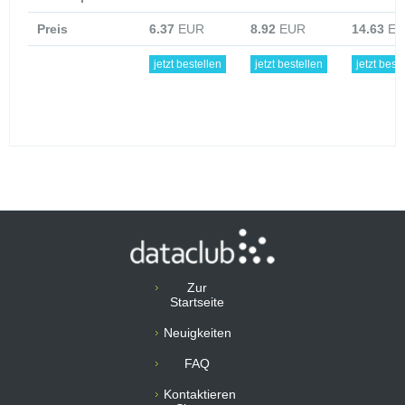
Preis
6.37
EUR
8.92
EUR
14.63
EU
jetzt bestellen
jetzt bestellen
jetzt best
Zur
Startseite
Neuigkeiten
FAQ
Kontaktieren