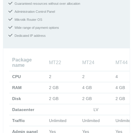
Guaranteed resources without over allocation
Administration Control Panel
Mikrotik Router OS
Wide range of payment options
Dedicated IP address
Package
MT22
MT24
MT44
name
CPU
2
2
4
RAM
2 GB
4 GB
4 GB
Disk
2 GB
2 GB
2 GB
Datacenter
LV
Traffic
Unlimited
Unlimited
Unlimited
Admin panel
Yes
Yes
Yes