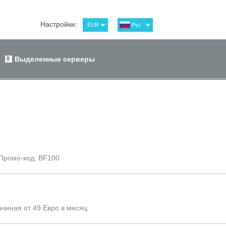
Настройки:
EUR
Рус
USD
Eng
RUB
Spa
Выделенные серверы
GBP
Ger
 Промо-код: BF100
чиная от 49 Евро в месяц