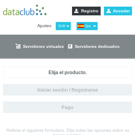
Registro
Acceder
Ajustes:
EUR
Spa
USD
Eng
RUB
Рус
Servidores virtuales
Servidores dedicados
GBP
Ger
Elija el producto.
Iniciar sesión / Registrarse
Pago
Rellene el siguiente formulario. Elija todas las opciones sobre su