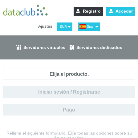
Registro
Acceder
Ajustes:
EUR
Spa
USD
Eng
RUB
Рус
Servidores virtuales
Servidores dedicados
GBP
Ger
Elija el producto.
Iniciar sesión / Registrarse
Pago
Rellene el siguiente formulario. Elija todas las opciones sobre su