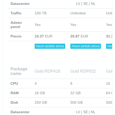
Datacenter
LV | SE | NL
Traffic
100 TB
Unlimited
Unlim
Admin
Yes
Yes
Yes
panel
Precio
10.37
EUR
20.87
EUR
31.3
Hacer pedido ahora
Hacer pedido ahora
Hace
Package
Gold RDP416
Gold RDP832
Gol
name
CPU
4
8
16
RAM
16 GB
32 GB
64 G
Disk
250 GB
500 GB
500 
Datacenter
LV | SE | NL