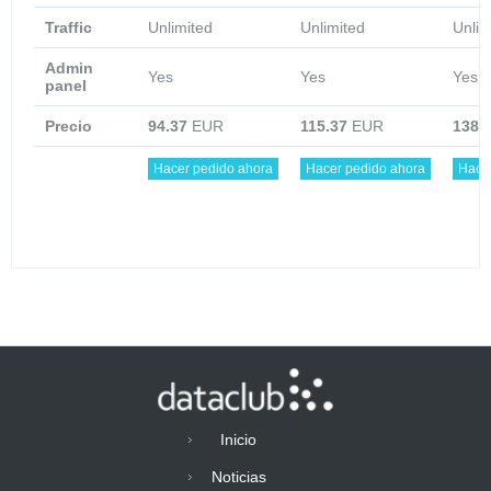
Traffic
Unlimited
Unlimited
Unlim
Admin
Yes
Yes
Yes
panel
Precio
94.37
EUR
115.37
EUR
138.
Hacer pedido ahora
Hacer pedido ahora
Hace
Inicio
Noticias