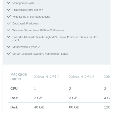
Management with RDP
Full Administrator access
Wide range of payment options
Dedicated IP address
Windows Server from 2008 to 2019 version
Powerful Administration through VPS Control Panel for reboots and OS
install
Virtualization: Hyper-V
Server Location: Sweden, Netherlands, Latvia
Package
Silver RDP12
Silver RDP23
Silv
name
CPU
1
2
2
RAM
2 GB
3 GB
4 GB
Disk
40 GB
80 GB
120 