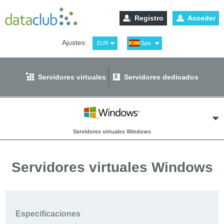
Registro
Acceder
Ajustes:
EUR
Spa
USD
Eng
RUB
Рус
Servidores virtuales
Servidores dedicados
GBP
Ger
Servidores virtuales Windows
Servidores virtuales Windows
Enrutador alojado en la nube
Especificaciones