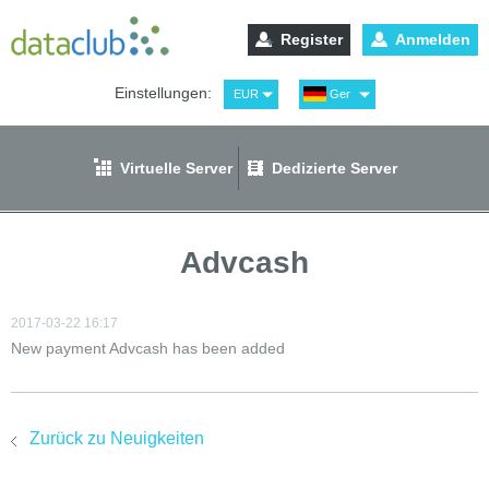
Register
Anmelden
Einstellungen:
EUR
Ger
USD
Eng
RUB
Рус
Virtuelle Server
Dedizierte Server
GBP
Spa
Advcash
2017-03-22 16:17
New payment Advcash has been added
Zurück zu Neuigkeiten