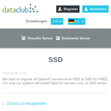
Register
Anmelden
Einstellungen:
EUR
Ger
USD
Eng
RUB
Рус
Virtuelle Server
Dedizierte Server
GBP
Spa
SSD
2016-08-03 14:05
We start to migrate all OpenVZ servers from HDD to SSD for FREE.
For now our system will install OpenVZ servers only on SSD drives
Zurück zu Neuigkeiten