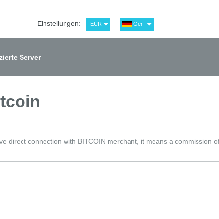
Einstellungen:
EUR
Ger
USD
Eng
RUB
Рус
zierte Server
GBP
Spa
itcoin
ve direct connection with BITCOIN merchant, it means a commission of