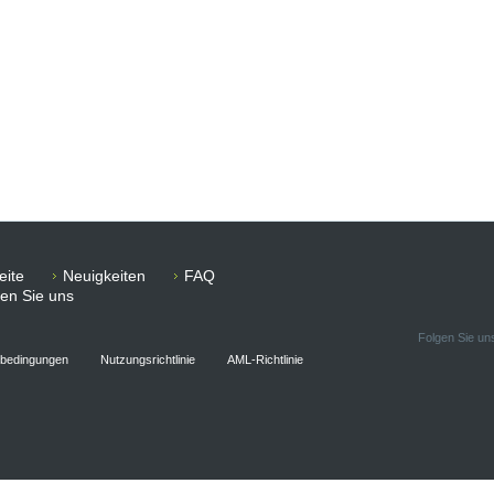
eite
Neuigkeiten
FAQ
ren Sie uns
Folgen Sie uns
sbedingungen
Nutzungsrichtlinie
AML-Richtlinie